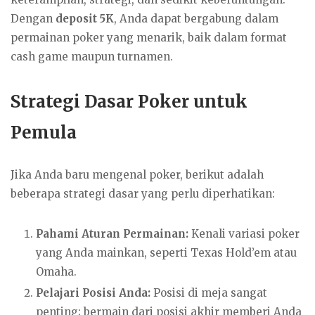
Dengan
deposit 5K
, Anda dapat bergabung dalam
permainan poker yang menarik, baik dalam format
cash game maupun turnamen.
Strategi Dasar Poker untuk
Pemula
Jika Anda baru mengenal poker, berikut adalah
beberapa strategi dasar yang perlu diperhatikan:
Pahami Aturan Permainan:
Kenali variasi poker
yang Anda mainkan, seperti Texas Hold’em atau
Omaha.
Pelajari Posisi Anda:
Posisi di meja sangat
penting; bermain dari posisi akhir memberi Anda