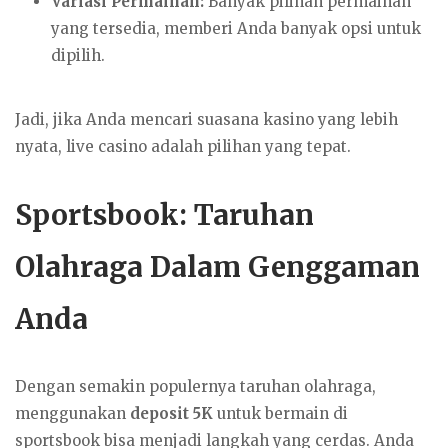
Variasi Permainan:
Banyak pilihan permainan
yang tersedia, memberi Anda banyak opsi untuk
dipilih.
Jadi, jika Anda mencari suasana kasino yang lebih
nyata, live casino adalah pilihan yang tepat.
Sportsbook: Taruhan
Olahraga Dalam Genggaman
Anda
Dengan semakin populernya taruhan olahraga,
menggunakan
deposit 5K
untuk bermain di
sportsbook bisa menjadi langkah yang cerdas. Anda