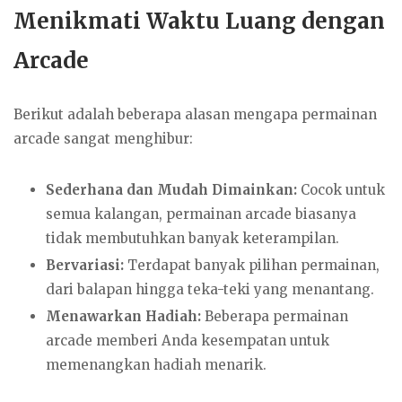
Menikmati Waktu Luang dengan
Arcade
Berikut adalah beberapa alasan mengapa permainan
arcade sangat menghibur:
Sederhana dan Mudah Dimainkan:
Cocok untuk
semua kalangan, permainan arcade biasanya
tidak membutuhkan banyak keterampilan.
Bervariasi:
Terdapat banyak pilihan permainan,
dari balapan hingga teka-teki yang menantang.
Menawarkan Hadiah:
Beberapa permainan
arcade memberi Anda kesempatan untuk
memenangkan hadiah menarik.