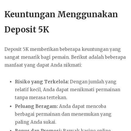
Keuntungan Menggunakan
Deposit 5K
Deposit 5K memberikan beberapa keuntungan yang
sangat menarik bagi pemain. Berikut adalah beberapa
manfaat yang dapat Anda nikmati:
Risiko yang Terkelola:
Dengan jumlah yang
relatif kecil, Anda dapat menikmati permainan
tanpa merasa tertekan.
Peluang Beragam:
Anda dapat mencoba
berbagai permainan dan menemukan yang
paling Anda sukai.
Bonus dan Promosi:
Banyak kasino online