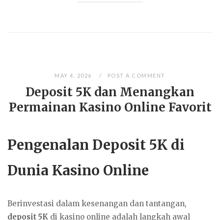
MAY 4, 2026
POST A COMMENT
Deposit 5K dan Menangkan
Permainan Kasino Online Favorit
Pengenalan Deposit 5K di
Dunia Kasino Online
Berinvestasi dalam kesenangan dan tantangan,
deposit 5K
di kasino online adalah langkah awal