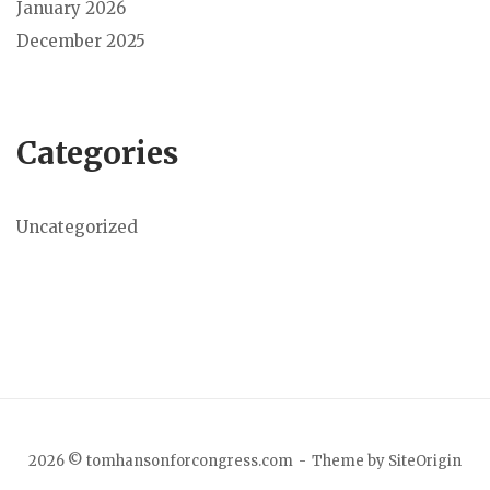
January 2026
December 2025
Categories
Uncategorized
2026 © tomhansonforcongress.com
Theme by
SiteOrigin