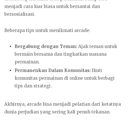
menjadi cara luar biasa untuk bersantai dan
bersosialisasi.
Beberapa tips untuk menikmati arcade:
Bergabung dengan Teman:
Ajak teman untuk
bermain bersama dan tingkatkan suasana
permainan.
Permanenkan Dalam Komunitas:
Ikuti
komunitas permainan di online untuk berbagi
tips dan strategi.
Akhirnya, arcade bisa menjadi pelarian dari ketatnya
dunia perjudian yang sering kali penuh tekanan.