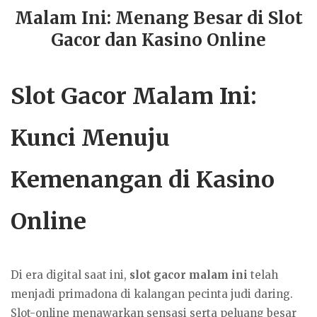
Malam Ini: Menang Besar di Slot
Gacor dan Kasino Online
Slot Gacor Malam Ini:
Kunci Menuju
Kemenangan di Kasino
Online
Di era digital saat ini,
slot gacor malam ini
telah
menjadi primadona di kalangan pecinta judi daring.
Slot-online menawarkan sensasi serta peluang besar