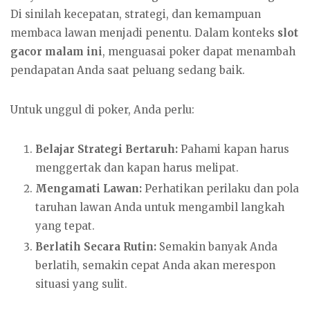
Di sinilah kecepatan, strategi, dan kemampuan
membaca lawan menjadi penentu. Dalam konteks
slot
gacor malam ini
, menguasai poker dapat menambah
pendapatan Anda saat peluang sedang baik.
Untuk unggul di poker, Anda perlu:
Belajar Strategi Bertaruh:
Pahami kapan harus
menggertak dan kapan harus melipat.
Mengamati Lawan:
Perhatikan perilaku dan pola
taruhan lawan Anda untuk mengambil langkah
yang tepat.
Berlatih Secara Rutin:
Semakin banyak Anda
berlatih, semakin cepat Anda akan merespon
situasi yang sulit.