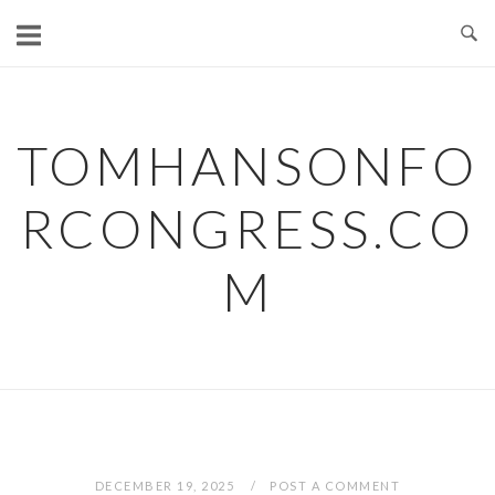
Skip
to
content
TOMHANSONFO
RCONGRESS.CO
M
DECEMBER 19, 2025
POST A COMMENT