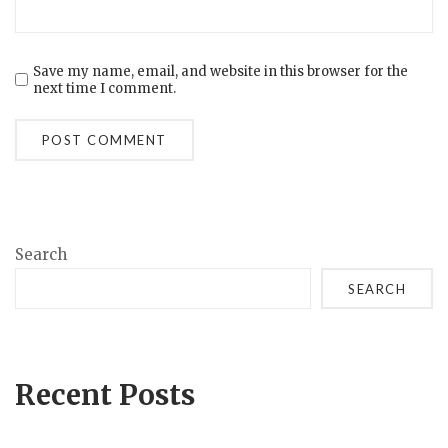
Save my name, email, and website in this browser for the
next time I comment.
Search
SEARCH
Recent Posts