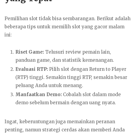
Pemilihan slot tidak bisa sembarangan. Berikut adalah
beberapa tips untuk memilih slot yang gacor malam
ini:
Riset Game:
Telusuri review pemain lain,
panduan game, dan statistik kemenangan.
Evaluasi RTP:
Pilih slot dengan Return to Player
(RTP) tinggi. Semakin tinggi RTP, semakin besar
peluang Anda untuk menang.
Manfaatkan Demo:
Cobalah slot dalam mode
demo sebelum bermain dengan uang nyata.
Ingat, keberuntungan juga memainkan peranan
penting, namun strategi cerdas akan memberi Anda