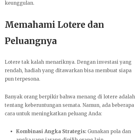
keunggulan.
Memahami Lotere dan
Peluangnya
Lotere tak kalah menariknya. Dengan investasi yang
rendah, hadiah yang ditawarkan bisa membuat siapa
pun terpesona.
Banyak orang berpikir bahwa menang di lotere adalah
tentang keberuntungan semata. Namun, ada beberapa
cara untuk meningkatkan peluang Anda:
Kombinasi Angka Strategis:
Gunakan pola dan
angka yang jarang dipilih orang lain.