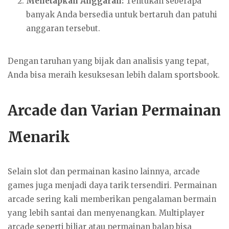
Menetapkan Anggaran:
Tentukan seberapa
banyak Anda bersedia untuk bertaruh dan patuhi
anggaran tersebut.
Dengan taruhan yang bijak dan analisis yang tepat,
Anda bisa meraih kesuksesan lebih dalam sportsbook.
Arcade dan Varian Permainan
Menarik
Selain slot dan permainan kasino lainnya, arcade
games juga menjadi daya tarik tersendiri. Permainan
arcade sering kali memberikan pengalaman bermain
yang lebih santai dan menyenangkan. Multiplayer
arcade seperti biliar atau permainan balap bisa