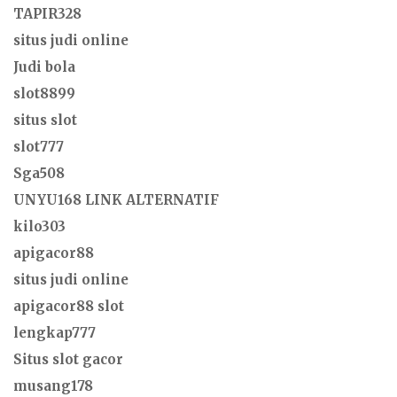
TAPIR328
situs judi online
Judi bola
slot8899
situs slot
slot777
Sga508
UNYU168 LINK ALTERNATIF
kilo303
apigacor88
situs judi online
apigacor88 slot
lengkap777
Situs slot gacor
musang178