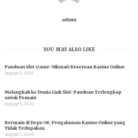
admin
YOU MAY ALSO LIKE
Panduan Slot Game: Nikmati Keseruan Kasino Online
August 5, 2026
Melangkah ke Dunia Link Slot: Panduan Terlengkap
untuk Pemain
August 5, 2026
Bermain di Depo 5K: Pengalaman Kasino Online yang
Tidak Terlupakan
August 5, 2026