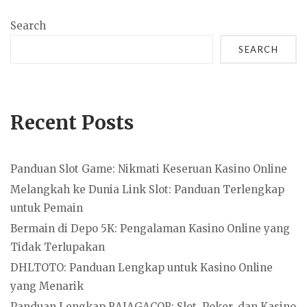
Search
SEARCH
Recent Posts
Panduan Slot Game: Nikmati Keseruan Kasino Online
Melangkah ke Dunia Link Slot: Panduan Terlengkap
untuk Pemain
Bermain di Depo 5K: Pengalaman Kasino Online yang
Tidak Terlupakan
DHLTOTO: Panduan Lengkap untuk Kasino Online
yang Menarik
Panduan Lengkap RAJAGACOR: Slot, Poker, dan Kasino