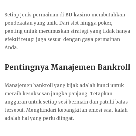
Setiap jenis permainan di
BD kasino
membutuhkan
pendekatan yang unik. Dari slot hingga poker,
penting untuk merumuskan strategi yang tidak hanya
efektif tetapi juga sesuai dengan gaya permainan
Anda.
Pentingnya Manajemen Bankroll
Manajemen bankroll yang bijak adalah kunci untuk
meraih kesuksesan jangka panjang. Tetapkan
anggaran untuk setiap sesi bermain dan patuhi batas
tersebut. Menghindari kebangkitan emosi saat kalah
adalah hal yang perlu diingat.