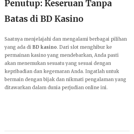
Penutup: Keseruan Tanpa
Batas di BD Kasino
Saatnya menjelajahi dan mengalami berbagai pilihan
yang ada di
BD kasino
. Dari slot menghibur ke
permainan kasino yang mendebarkan, Anda pasti
akan menemukan sesuatu yang sesuai dengan
kepribadian dan kegemaran Anda. Ingatlah untuk
bermain dengan bijak dan nikmati pengalaman yang
ditawarkan dalam dunia perjudian online ini.