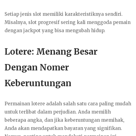
Setiap jenis slot memiliki karakteristiknya sendiri.
Misalnya, slot progresif sering kali menggoda pemain
dengan jackpot yang bisa mengubah hidup.
Lotere: Menang Besar
Dengan Nomer
Keberuntungan
Permainan lotere adalah salah satu cara paling mudah
untuk terlibat dalam perjudian. Anda memilih
beberapa angka, dan jika keberuntungan memihak,
Anda akan mendapatkan bayaran yang signifikan.