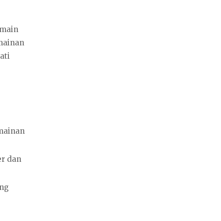
emain
rmainan
ati
mainan
er dan
ang