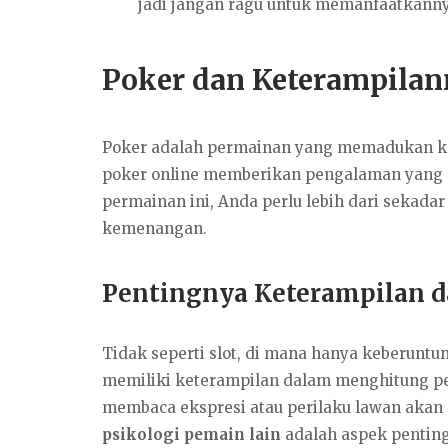
jadi jangan ragu untuk memanfaatkanny
Poker dan Keterampilan
Poker adalah permainan yang memadukan k
poker online memberikan pengalaman yang 
permainan ini, Anda perlu lebih dari sekad
kemenangan.
Pentingnya Keterampilan 
Tidak seperti slot, di mana hanya keberun
memiliki keterampilan dalam menghitung p
membaca ekspresi atau perilaku lawan akan 
psikologi pemain lain
adalah aspek penting