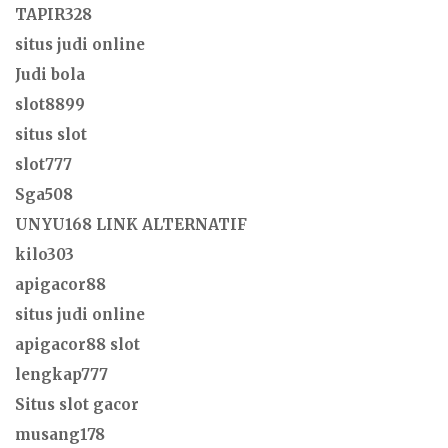
TAPIR328
situs judi online
Judi bola
slot8899
situs slot
slot777
Sga508
UNYU168 LINK ALTERNATIF
kilo303
apigacor88
situs judi online
apigacor88 slot
lengkap777
Situs slot gacor
musang178