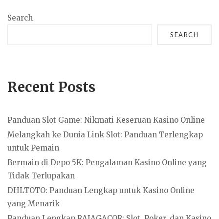
Search
SEARCH
Recent Posts
Panduan Slot Game: Nikmati Keseruan Kasino Online
Melangkah ke Dunia Link Slot: Panduan Terlengkap
untuk Pemain
Bermain di Depo 5K: Pengalaman Kasino Online yang
Tidak Terlupakan
DHLTOTO: Panduan Lengkap untuk Kasino Online
yang Menarik
Panduan Lengkap RAJAGACOR: Slot, Poker, dan Kasino