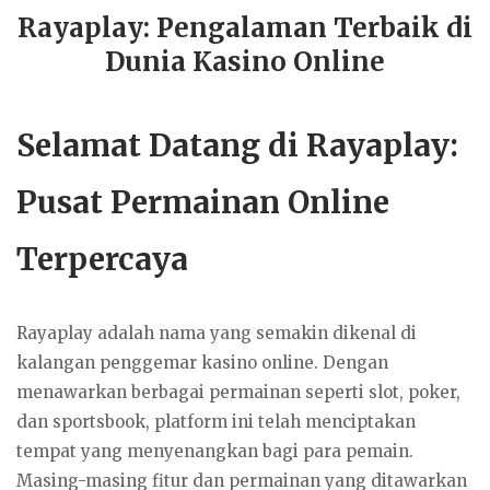
Rayaplay: Pengalaman Terbaik di
Dunia Kasino Online
Selamat Datang di Rayaplay:
Pusat Permainan Online
Terpercaya
Rayaplay adalah nama yang semakin dikenal di
kalangan penggemar kasino online. Dengan
menawarkan berbagai permainan seperti slot, poker,
dan sportsbook, platform ini telah menciptakan
tempat yang menyenangkan bagi para pemain.
Masing-masing fitur dan permainan yang ditawarkan