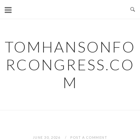
Skip
to
content
TOMHANSONFO
RCONGRESS.CO
M
JUNE 30, 2026
POST A COMMENT